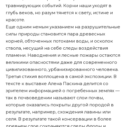
травмирующих событий. Корни наши уходят в
глубь веков, но разум тянется к свету, истине и
красоте.
Еще одним немым указанием на разрушительные
силы природы становится пара древесных
корней, обточенных потоками воды, и осколок
ствола, несущий на себе следы воздействия
пламени. Наводнения и лесные пожары остаются
великими опасностями даже для современного
цивилизованного, урбанизированного человека.
Третья стихия воплощена в самой экспозиции. В
тексте к выставке Алена Пасхина делится со
зрителем информацией о погребенных землях —
так в почвоведении называют слои почвы,
которые оказались покрыты другой породой в
результате, например, схождения лавины или
селя. В результате такой консервации в более
древнем слое сохраняются следы флоры и