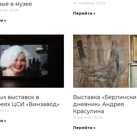
ые в музее
16 октября, 2024
аля, 2026
Перейти »
и »
ых выставок в
Выставка «Берлински
реях ЦСИ «Винзавод»
дневник» Андрея
 2024
Красулина
15 апреля, 2024
и »
Перейти »