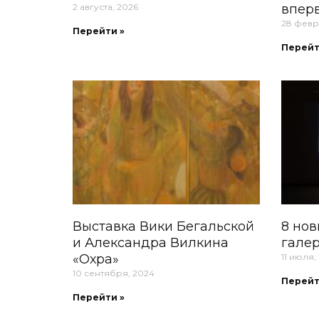
2 августа, 2026
вперв
28 февр
Перейти »
Перейт
Выставка Вики Бегальской
8 нов
и Александра Вилкина
гале
«Охра»
11 июля,
10 сентября, 2024
Перейт
Перейти »