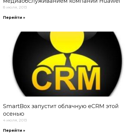
медиаобслуживанием компании Huawei
8 июля, 2013
Перейти »
SmartBox запустит облачную eCRM этой
осенью
4 июля, 2013
Перейти »