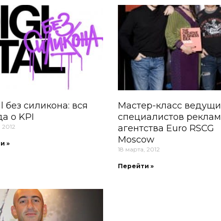
al без силикона: вся
Мастер-класс ведущи
а о KPI
специалистов реклам
, 2012
агентства Euro RSCG
Moscow
и »
18 марта, 2012
Перейти »