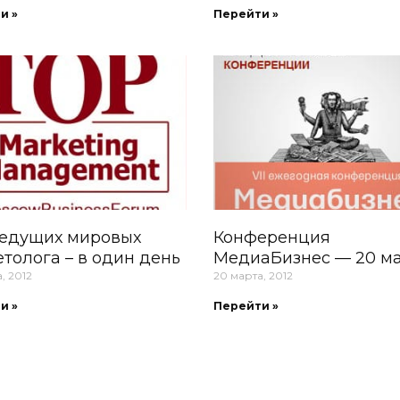
и »
Перейти »
ведущих мировых
Конференция
толога – в один день
МедиаБизнес — 20 м
, 2012
20 марта, 2012
и »
Перейти »