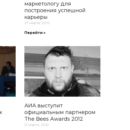
маркетологу для
построения успешной
карьеры
27 марта, 2012
Перейти »
АИА выступит
х
официальным партнером
The Bees Awards 2012
21 марта, 2012