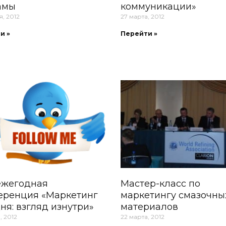
амы
коммуникации»
, 2012
27 марта, 2012
и »
Перейти »
ежегодная
Мастер-класс по
еренция «Маркетинг
маркетингу смазочны
ня: взгляд изнутри»
материалов
, 2012
22 марта, 2012