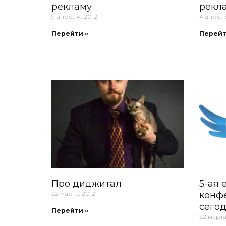
рекламу
рекл
9 апреля, 2012
4 апреля
Перейти »
Перейт
Про диджитал
5-ая 
22 марта, 2012
конф
сегод
Перейти »
22 марта