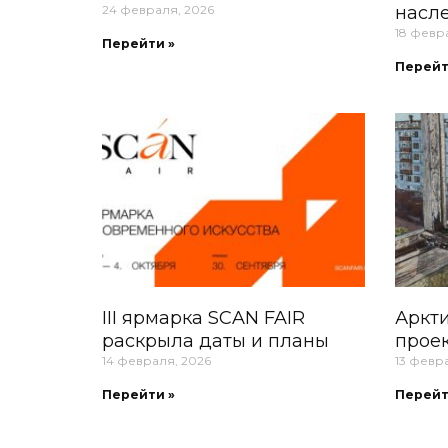
24 февраля, 2026
насл
18 февр
Перейти »
Перейт
III ярмарка SCAN FAIR
Аркти
раскрыла даты и планы
проек
14 февраля, 2026
13 февр
Перейти »
Перейт