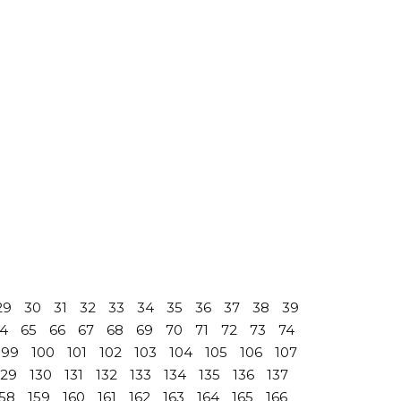
29
30
31
32
33
34
35
36
37
38
39
4
65
66
67
68
69
70
71
72
73
74
99
100
101
102
103
104
105
106
107
129
130
131
132
133
134
135
136
137
158
159
160
161
162
163
164
165
166