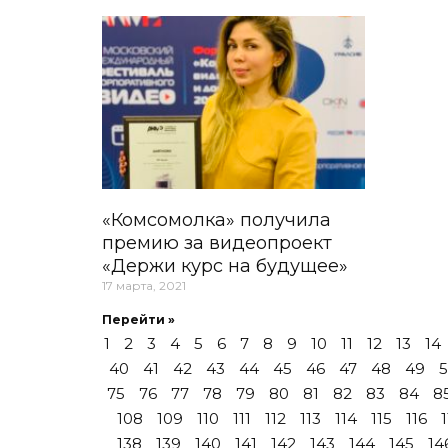
«Комсомолка» получила
премию за видеопроект
«Держи курс на будущее»
17 марта, 2021
Перейти »
1
2
3
4
5
6
7
8
9
10
11
12
13
14
40
41
42
43
44
45
46
47
48
49
75
76
77
78
79
80
81
82
83
84
8
108
109
110
111
112
113
114
115
116
1
138
139
140
141
142
143
144
145
14