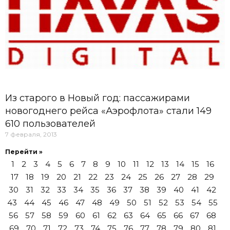
Из старого в Новый год: пассажирами
новогоднего рейса «Аэрофлота» стали 149
610 пользователей
7 февраля, 2013
Перейти »
1
2
3
4
5
6
7
8
9
10
11
12
13
14
15
16
17
18
19
20
21
22
23
24
25
26
27
28
29
30
31
32
33
34
35
36
37
38
39
40
41
42
43
44
45
46
47
48
49
50
51
52
53
54
55
56
57
58
59
60
61
62
63
64
65
66
67
68
69
70
71
72
73
74
75
76
77
78
79
80
81