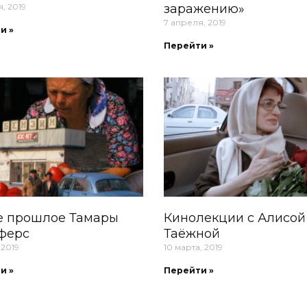
, 2019
заражению»
7 апреля, 2019
и »
Перейти »
е прошлое Тамары
Кинолекции с Алисой
ферс
Таёжной
 2019
10 марта, 2019
и »
Перейти »