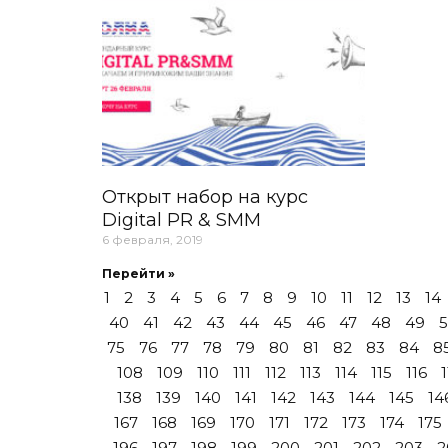
Открыт набор на курс
Digital PR & SMM
6 февраля, 2019
Перейти »
1
2
3
4
5
6
7
8
9
10
11
12
13
14
40
41
42
43
44
45
46
47
48
49
75
76
77
78
79
80
81
82
83
84
8
108
109
110
111
112
113
114
115
116
1
138
139
140
141
142
143
144
145
14
167
168
169
170
171
172
173
174
175
196
197
198
199
200
201
202
203
2