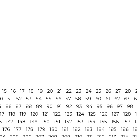
15
16
17
18
19
20
21
22
23
24
25
26
27
28
50
51
52
53
54
55
56
57
58
59
60
61
62
63
6
5
86
87
88
89
90
91
92
93
94
95
96
97
98
17
118
119
120
121
122
123
124
125
126
127
128
6
147
148
149
150
151
152
153
154
155
156
157
176
177
178
179
180
181
182
183
184
185
186
1
04
205
206
207
208
209
210
211
212
213
214
2