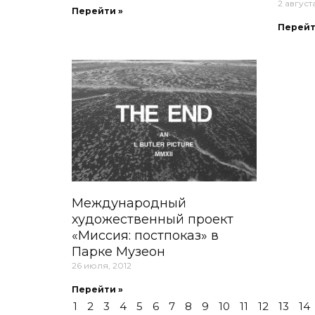
2 августа
Перейти »
Перейт
Международный
художественный проект
«Миссия: постпоказ» в
Парке Музеон
26 июля, 2012
Перейти »
1
2
3
4
5
6
7
8
9
10
11
12
13
14