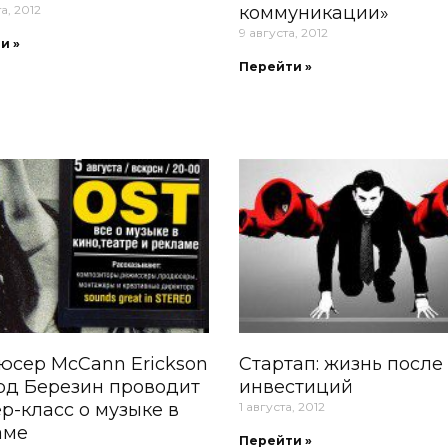
а, 2012
коммуникации»
9 августа, 2012
и »
Перейти »
юсер McCann Erickson
Стартап: жизнь после
рд Березин проводит
инвестиций
р-класс о музыке в
1 августа, 2012
аме
Перейти »