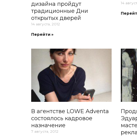
дизайна пройдут
14 август
традиционные Дни
Перейт
открытых дверей
14 августа, 2012
Перейти »
В агентстве LOWE Adventa
Прод
состоялось кадровое
Эдуа
назначение
масте
7 августа, 2012
рекл